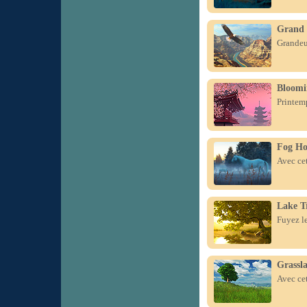
Grand
Grandeur
Bloomi
Printemp
Fog Ho
Avec cet
Lake T
Fuyez le
Grassl
Avec cet