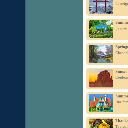
La neige
Summe
La prair
Spring
Chant d’
Sunset
Couleurs
Summer
Une fami
Thanks
Toutes l