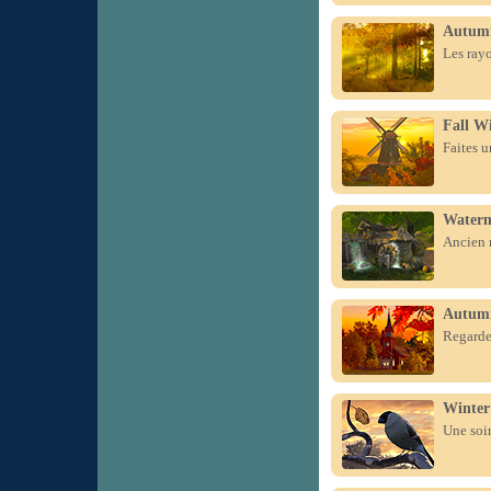
Autum
Les rayo
Fall W
Faites u
Waterm
Ancien m
Autum
Regardez
Winter
Une soir