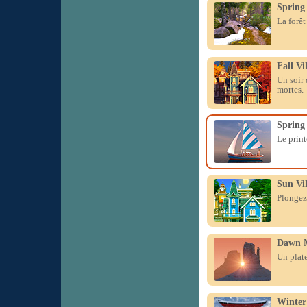
Spring
La forêt
Fall Vi
Un soir 
mortes.
Spring 
Le print
Sun Vil
Plongez 
Dawn 
Un plate
Winter