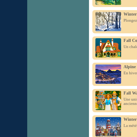
Winter
Plongez
Fall Co
Un chale
Alpine 
En hiver
Fall Wa
Une uni
ancienn
Winter 
La météo