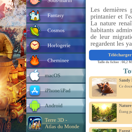
Sous-marin
Les dernières 
Fantasy
printanier et l
La nature renaî
habitants admir
Cosmos
de leur migrati
regardent les y
Horlogerie
Télécharger 
Cheminee
Taille du fichier : 66,2 M
To
macOS
Sandy 
Ce doux 
iPhone/iPad
Android
Nature
Étang pa
Terre 3D -
Atlas du Monde
Forest