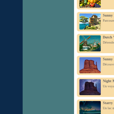
Sunny 
Parcoure
Dutch 
Détendez
Sunny
Découvr
Night 
Un voyag
Starry
Un lac m