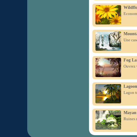
Wildfl
Economis
Mounta
Une cas
Fog La
Ouvrez v
Lagoo
Lagon tr
Mayan 
Ruines 