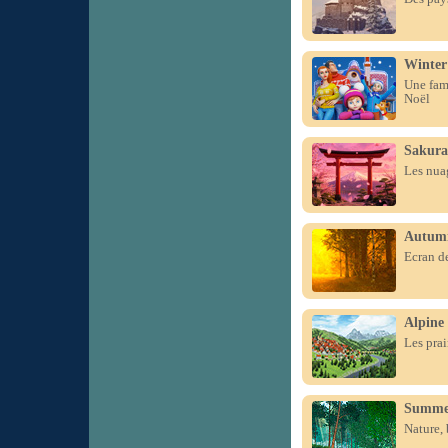
Winter
Une fami
Noël
Sakura
Les nuag
Autumn
Ecran de
Alpine
Les prai
Summer
Nature, 