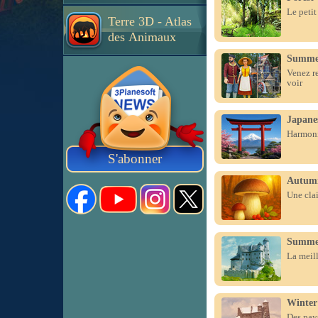
Le petit
Terre 3D - Atlas
des Animaux
Summer
Venez re
voir
Japane
Harmonie
S'abonner
Autum
Une clai
Summer
La meill
Winter
Des pays