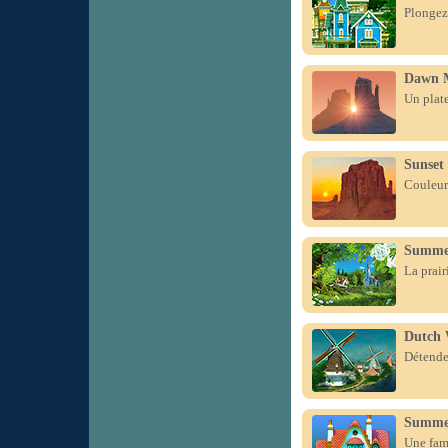
Plongez 
Dawn 
Un plate
Sunset
Couleurs
Summe
La prair
Dutch 
Détendez
Summer
Une fami