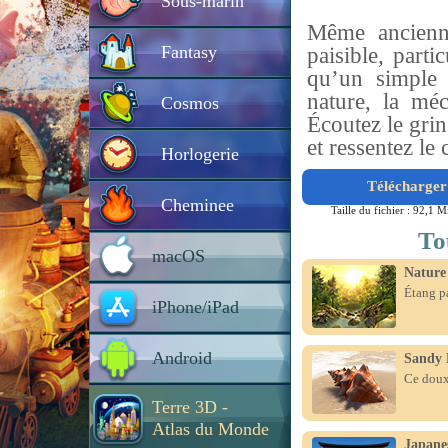
Sous-marin
Même ancienn
Fantasy
paisible, part
qu’un simple 
nature, la mé
Cosmos
Écoutez le gri
et ressentez le
Horlogerie
Télécharger 
Cheminee
Taille du fichier : 92,1 M
To
macOS
Nature
Étang pa
iPhone/iPad
Android
Sandy 
Ce doux 
Terre 3D -
Atlas du Monde
Japane