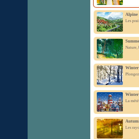
Alpine
Les prai
Summer
Nature, 
Winter
Plongez
Winter 
La météo
Autum
Les rayo