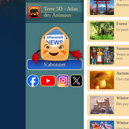
Harmonie
Terre 3D - Atlas
des Animaux
Forest
Le petit
Summer
Venez re
voir
S'abonner
Autum
Une clai
Winter
Des pays
Winter
Une fami