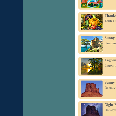
Thanks
Toutes l
Sunny 
Parcoure
Lagoo
Lagon tr
Sunny
Découvr
Night 
Un voyag