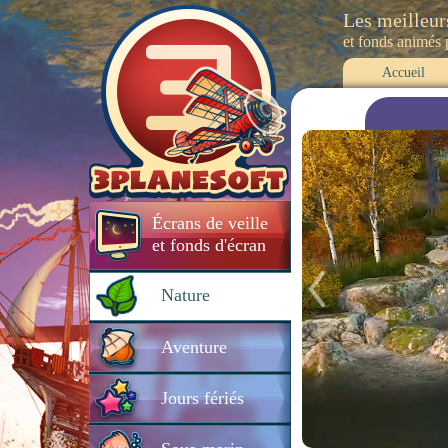
Les meilleur
et fonds animés
Accueil
Écrans de veille
et fonds d'écran
Nature
Aventure
Jours fériés