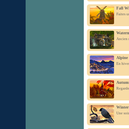
Fall W
Faites u
Waterm
Ancien m
Alpine 
En hiver
Autum
Regardez
Winter
Une soir