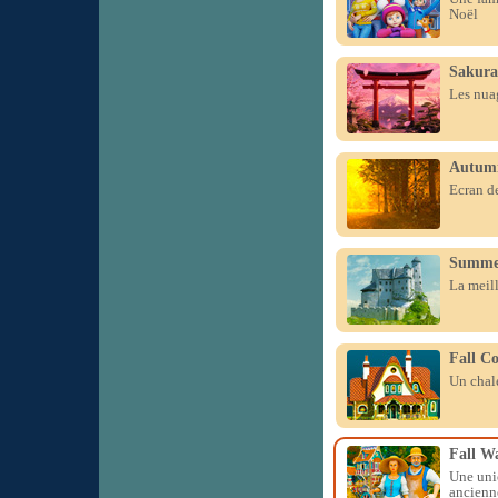
Noël
Sakura
Les nuag
Autumn
Ecran de
Summer
La meill
Fall Co
Un chale
Fall Wa
Une uni
ancienn