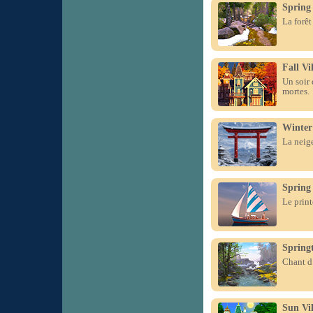
Spring
La forêt
Fall Vi
Un soir 
mortes.
Winter
La neige
Spring 
Le print
Spring
Chant d’
Sun Vil