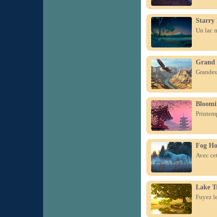
Starry
Un lac m
Grand
Grandeur
Bloomi
Printemp
Fog Ho
Avec cet
Lake T
Fuyez le