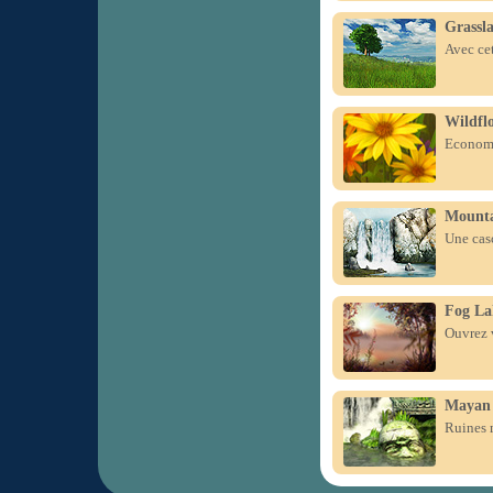
Grassl
Avec cet
Wildfl
Economis
Mounta
Une cas
Fog La
Ouvrez v
Mayan 
Ruines 