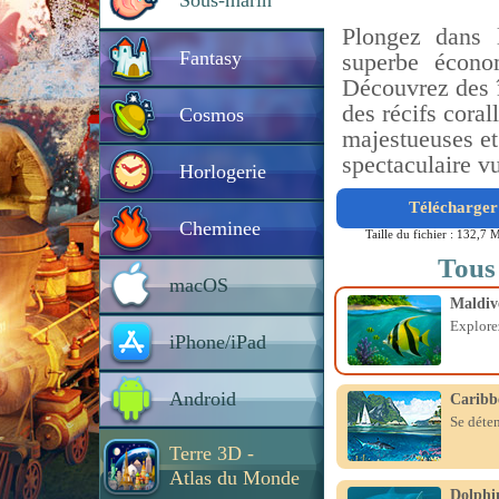
Sous-marin
Plongez dans 
Fantasy
superbe écono
Découvrez des î
des récifs coral
Cosmos
majestueuses et
spectaculaire vu
Horlogerie
Télécharger 
Cheminee
Taille du fichier : 132,7 
Tous
macOS
Maldiv
Explorez
iPhone/iPad
Android
Caribb
Se déten
Terre 3D -
Atlas du Monde
Dolphin