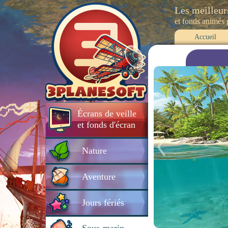
Les meilleur
et fonds animés
Accueil
Écrans de veille
et fonds d'écran
Nature
Aventure
Jours fériés