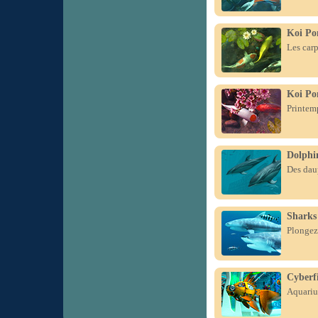
Koi Po
Les carp
Koi Po
Printemp
Dolphin
Des dau
Sharks
Plongez
Cyberf
Aquariu