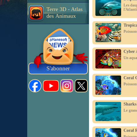
Les daup
Terre 3D - Atlas
l'Atlant
des Animaux
Tropica
Poissons
Cyber 
Un aquar
S'abonner
Coral 
Poissons
Sharks
Le grand
Coral 
Poissons