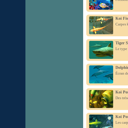
Koi Fi
Carpes k
Tiger 
Le type 
Dolphi
Écran de
Koi Po
Des trés
Koi Po
Les carp