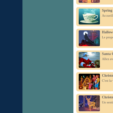
Spring
Accueill
Hallow
Le propr
Santa 
Allez av
Christ
C'est la
Christ
Un senti