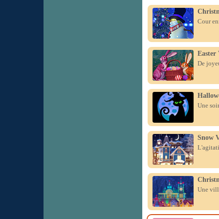
Christ
Cour enn
Easter
De joye
Hallow
Une soir
Snow V
L'agitat
Christ
Une vill