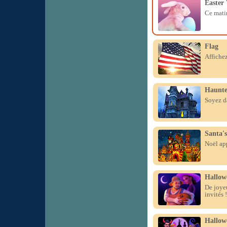
Easter
Ce matin
Flag
Affichez
Haunte
Soyez d
Santa's
Noël app
Hallow
De joyeu
invités !
Hallow