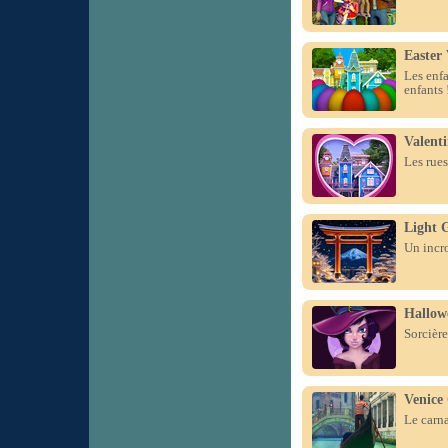
Easter 
Les enfa
enfants 
Valenti
Les rues
Light 
Un incro
Hallow
Sorcière
Venice
Le carna