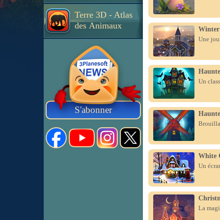
Terre 3D - Atlas
des Animaux
Winter
Une jour
Haunte
Un clas
S'abonner
Haunte
Brouilla
White 
Un écran
Christ
La magie