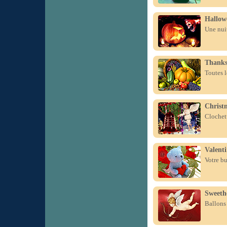
Hallow
Une nui
Thanks
Toutes l
Christm
Clochett
Valent
Votre b
Sweeth
Ballons 