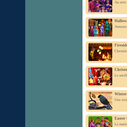
Au sein 
Hallowe
Amusez-v
Firesid
Cheminé
Christ
Le meill
Winter
Une soir
Easter 
Le matin