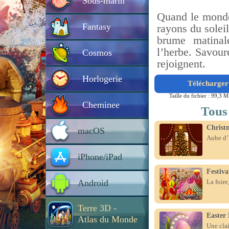
Sous-marin
Quand le monde 
Fantasy
rayons du solei
brume matina
l’herbe. Savoure
Cosmos
rejoignent.
Horlogerie
Télécharger 
Taille du fichier : 99,3 M
Cheminee
Tous 
Christ
macOS
Aube d’h
iPhone/iPad
Festiv
Android
La foire
Terre 3D -
Easter
Atlas du Monde
Une clai