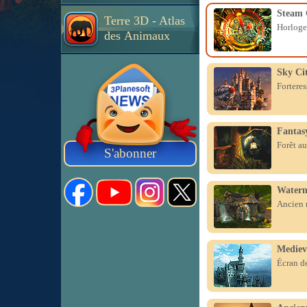
Steam 
Terre 3D - Atlas
Horloge 
des Animaux
Sky Ci
Forteres
Fantas
Forêt au
S'abonner
Waterm
Ancien m
Mediev
Écran d