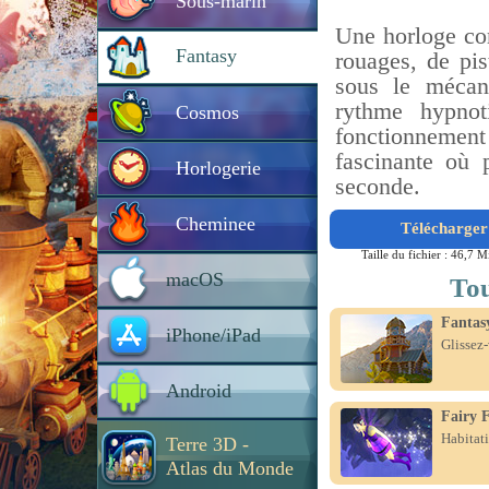
Sous-marin
Une horloge co
Fantasy
rouages, de pis
sous le mécan
rythme hypno
Cosmos
fonctionnemen
fascinante où 
Horlogerie
seconde.
Cheminee
Télécharger 
Taille du fichier : 46,7 M
macOS
Tou
Fantas
iPhone/iPad
Glissez-
Android
Fairy F
Habitati
Terre 3D -
Atlas du Monde