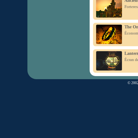
Ancient
Forteres
The On
Économi
Lanter
Écran de
© 2002