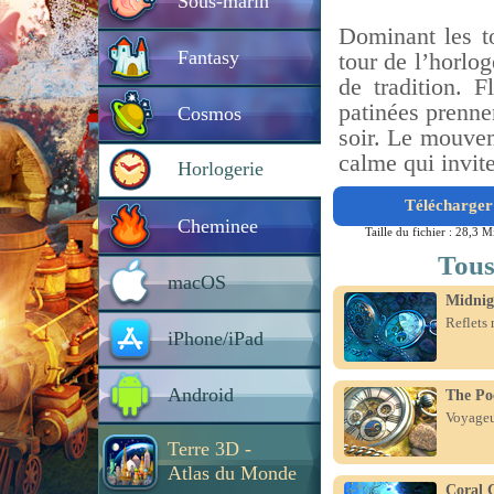
Sous-marin
Dominant les to
Fantasy
tour de l’horlo
de tradition. F
patinées prenne
Cosmos
soir. Le mouvem
calme qui invit
Horlogerie
Télécharger 
Cheminee
Taille du fichier : 28,3 M
Tous
macOS
Midnig
Reflets 
iPhone/iPad
Android
The Po
Voyageur
Terre 3D -
Atlas du Monde
Coral 