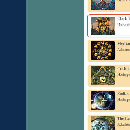
Clock 
Une anci
Mechan
Admirez
Cuckoo
Horloge 
Zodiac
Horloge 
The Lo
Admirez 