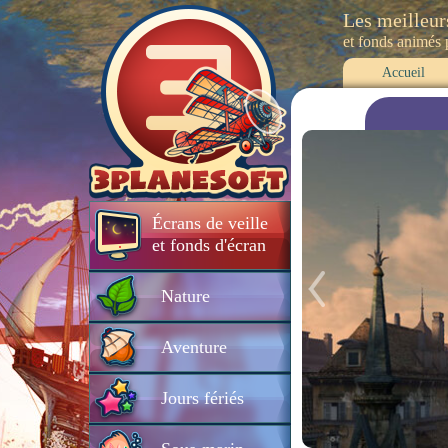
Les meilleur
et fonds animés
Accueil
Écrans de veille
et fonds d'écran
Nature
Aventure
Jours fériés