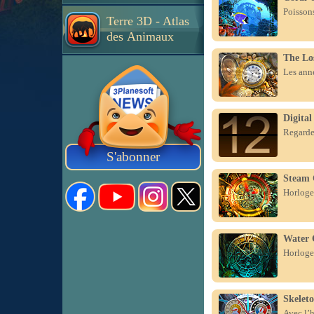
Poissons
Terre 3D - Atlas
des Animaux
The Lo
Les anné
Digital
Regarder
S'abonner
Steam 
Horloge 
Water 
Horloge 
Skelet
Avec l’h