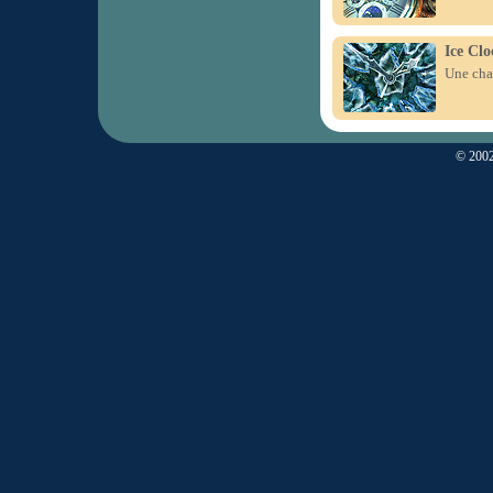
Ice Clo
Une char
© 2002