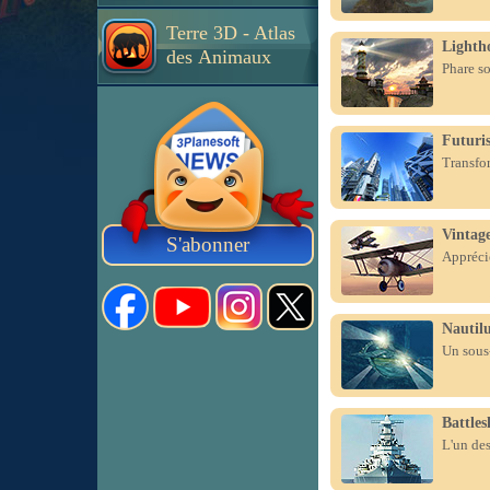
Terre 3D - Atlas
Lighth
des Animaux
Phare so
Futuris
Transfor
Vintage
S'abonner
Apprécie
Nautil
Un sous-
Battles
L'un des