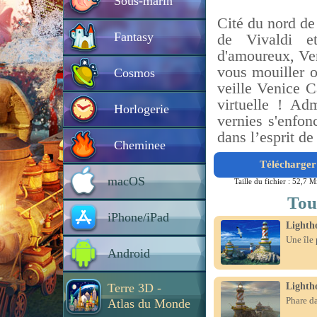
Sous-marin
Cité du nord de 
Fantasy
de Vivaldi e
d'amoureux, Ve
vous mouiller o
Cosmos
veille Venice Ca
virtuelle ! Ad
Horlogerie
vernies s'enfon
dans l’esprit de
Cheminee
Télécharger 
macOS
Taille du fichier : 52,7 M
Tou
iPhone/iPad
Lighth
Une île 
Android
Terre 3D -
Lighth
Phare d
Atlas du Monde