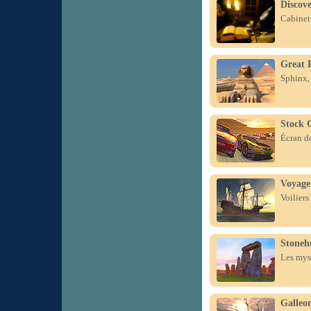
Discov
Cabinet 
Great 
Sphinx, 
Stock 
Écran de
Voyage
Voiliers
Stoneh
Les myst
Galleo