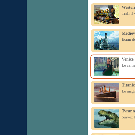
Wester
Train à 
Mediev
Écran d
Venice
Le carna
Titani
Le magni
Tyrann